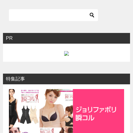
ナ
ビ
ゲ
ー
シ
PR
ョ
ン
特集記事