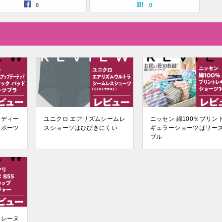
0
0
レディー
ユニクロ エアリズムシームレ
ニッセン 綿100％プリン
スポーツ
スショーツはひびきにくい
ギュラーショーツはリー
ブル
 レーヌ