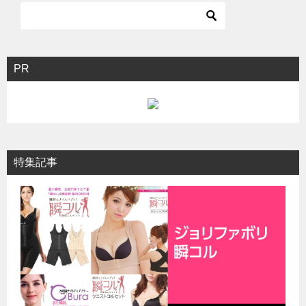
ビ
ゲ
ー
シ
PR
ョ
ン
特集記事