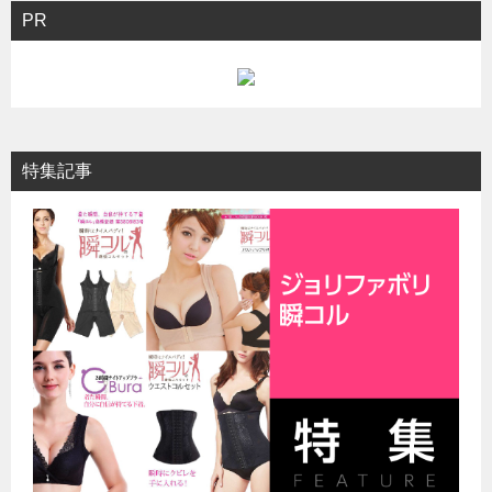
シ
PR
ョ
ン
特集記事